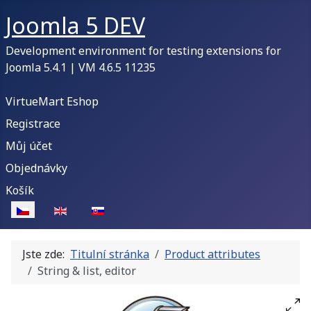
Joomla 5 DEV
Development environment for testing extensions for
Joomla 5.4.1 | VM 4.6.5 11235
VirtueMart Eshop
Registrace
Můj účet
Objednávky
Košík
Zvolte jazyk
Jste zde:
Titulní stránka
Product attributes
String & list, editor