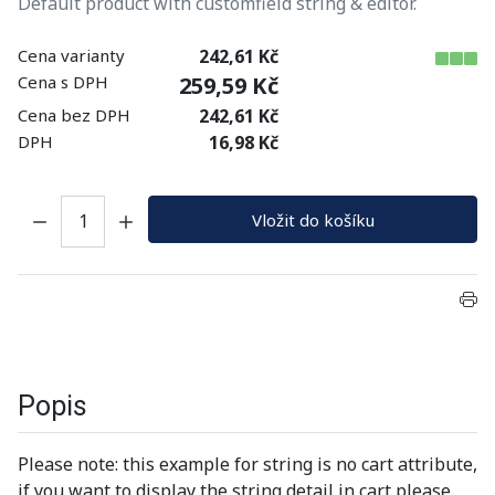
Default product with customfield string & editor.
Cena varianty
242,61 Kč
Cena s DPH
259,59 Kč
Cena bez DPH
242,61 Kč
DPH
16,98 Kč
Množství:
Vložit do košíku
Popis
Please note: this example for string is no cart attribute,
if you want to display the string detail in cart please